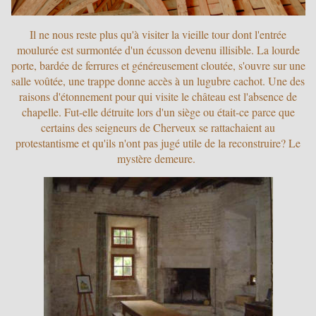
Il ne nous reste plus qu'à visiter la vieille tour dont l'entrée
moulurée est surmontée d'un écusson devenu illisible. La lourde
porte, bardée de ferrures et généreusement cloutée, s'ouvre sur une
salle voûtée, une trappe donne accès à un lugubre cachot. Une des
raisons d'étonnement pour qui visite le château est l'absence de
chapelle. Fut-elle détruite lors d'un siège ou était-ce parce que
certains des seigneurs de Cherveux se rattachaient au
protestantisme et qu'ils n'ont pas jugé utile de la reconstruire? Le
mystère demeure.