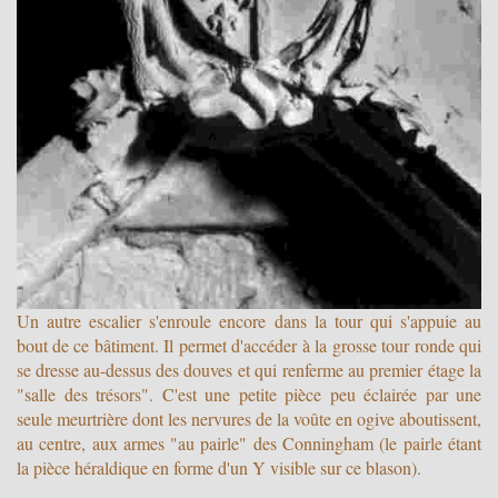
Un autre escalier s'enroule encore dans la tour qui s'appuie au
bout de ce bâtiment. Il permet d'accéder à la grosse tour ronde qui
se dresse au-dessus des douves et qui renferme au premier étage la
"salle des trésors". C'est une petite pièce peu éclairée par une
seule meurtrière dont les nervures de la voûte en ogive aboutissent,
au centre, aux armes "au pairle" des Conningham (le pairle étant
la pièce héraldique en forme d'un Y visible sur ce blason).